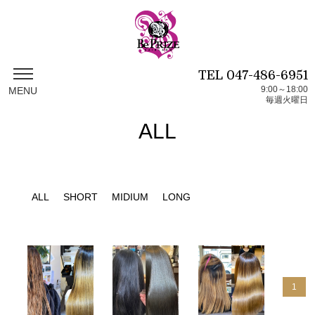
TEL
047-486-6951
9:00～18:00
MENU
毎週火曜日
ALL
ALL
SHORT
MIDIUM
LONG
1