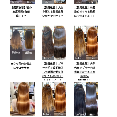
【髪質改善】朝の
【髪質改善】人生
【髪質改善】白髪
支度時間8分短
を変える髪質改善
染めでもうる艶髪
縮！！？
いかがですか？？
にできますよ！！
★クセ毛のお悩み
【髪質改善】ブリ
【髪質改善】八千
にサヨナラ★
ーチ毛を縮毛矯正
代市でブリーチ縮
して綺麗に髪を伸
毛矯正ができるお
ばしたい方は〇〇
店はBe
しましょう！！
PRIZE！！