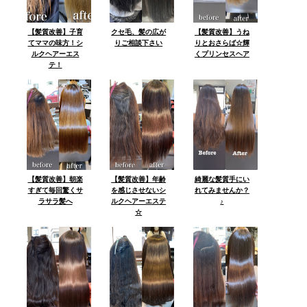
【髪質改善】子育
クセ毛、髪の広が
【髪質改善】うね
てママの味方！シ
りご相談下さい
りとおさらば☆輝
ルクヘアーエス
くプリンセスヘア
テ！
【髪質改善】朝楽
【髪質改善】年齢
綺麗な髪質手にい
すぎて毎回驚くサ
を感じさせないシ
れてみませんか？
ラサラ髪へ
ルクヘアーエステ
♪
☆