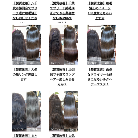
【髪質改善】八千
【髪質改善】千葉
【髪質改善】縮毛
代市勝田台でブリ
でブリーチ縮毛矯
矯正のイメージ
ーチ毛に縮毛矯正
正ができる美容室
180度変えちゃい
ならお任せくださ
ならBePRIZE
ます☆
い！！
で！！
【髪質改善】天使
【髪質改善】圧倒
【髪質改善】面倒
の艶リング降臨し
的ツヤ感でロング
なドライヤーも好
ます！
ヘアー楽しみませ
きになるシルクヘ
んか？
アーエステ！
【髪質改善】まと
【髪質改善】人気